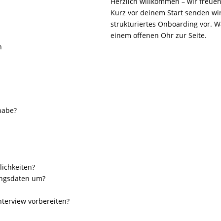
Herzlich willkommen – wir freue
Kurz vor deinem Start senden wir
strukturiertes Onboarding vor. W
einem offenen Ohr zur Seite.
n
habe?
lichkeiten?
ungsdaten um?
nterview vorbereiten?