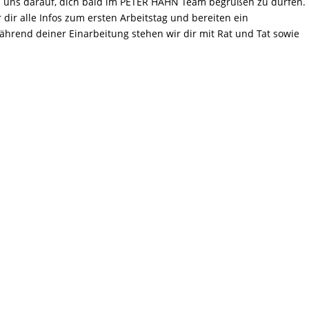
n uns darauf, dich bald im PETER HAHN Team begrüßen zu dürfen.
 dir alle Infos zum ersten Arbeitstag und bereiten ein
ährend deiner Einarbeitung stehen wir dir mit Rat und Tat sowie